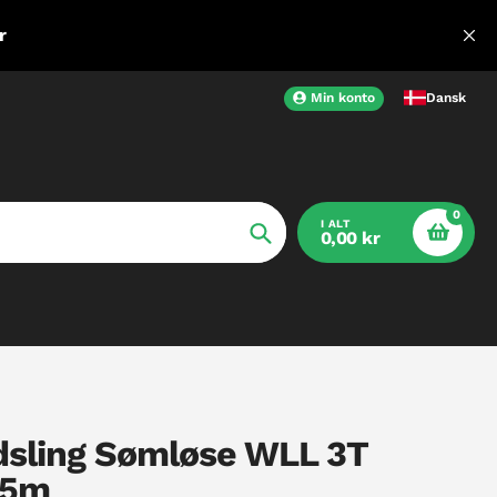
r
Min konto
Dansk
0
I ALT
0,00 kr
Søg
sling Sømløse WLL 3T
1.5m