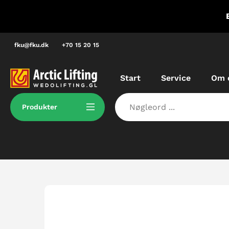
Spring
E Grønland, dvs. vi kan løse dine
til
dringer lokalt.
indhold
fku@fku.dk
+70 15 20 15
Start
Service
Om 
Produkter