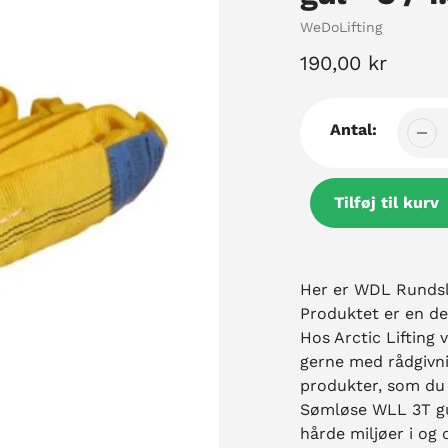
Sælger
WeDoLifting
Normal
190,00 kr
pris
Antal:
Tilføj til kurv
Tilføjelse
af
Her er WDL Rundsli
produkt
Produktet er en de
til
Hos Arctic Lifting v
din
gerne med rådgivni
kurv
produkter, som du
Sømløse WLL 3T gul 
hårde miljøer i og