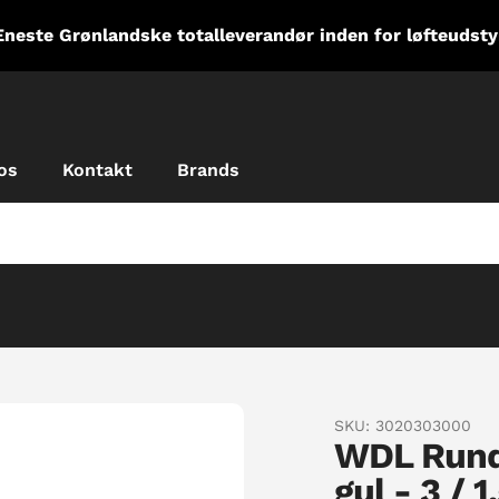
Eneste Grønlandske totalleverandør inden for løfteudsty
os
Kontakt
Brands
SKU:
3020303000
WDL Rund
gul - 3 / 