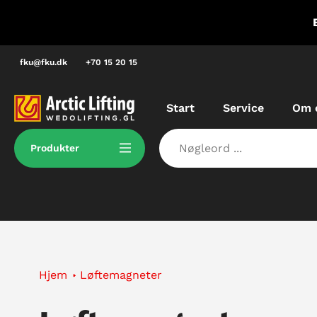
Spring
E Grønland, dvs. vi kan løse dine
til
dringer lokalt.
indhold
fku@fku.dk
+70 15 20 15
Start
Service
Om 
Produkter
Hjem
Løftemagneter
Kollektion: