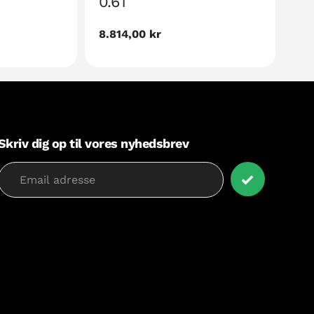
0.6T
Normal
8.814,00 kr
pris
Skriv dig op til vores nyhedsbrev