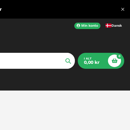
r
Min konto
Dansk
0
I ALT
0,00 kr
Søg