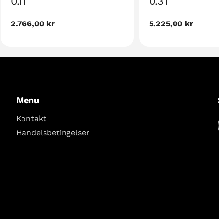
0.1T
0.3T
Normal
2.766,00 kr
Normal
5.225,00 kr
pris
pris
Menu
Kontakt
Handelsbetingelser