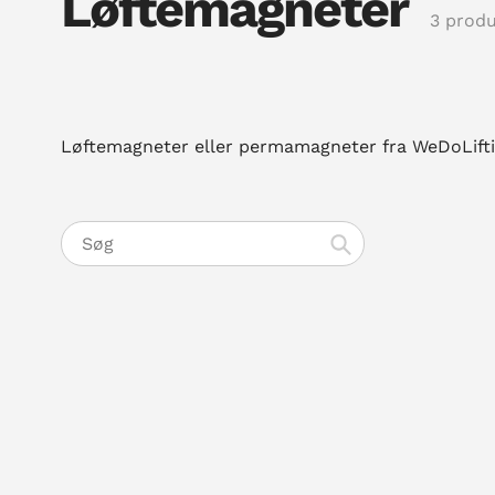
Løftemagneter
3 prod
Løftemagneter eller permamagneter fra WeDoLifting
Søg