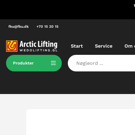
Spring
ske listepriser – Ingen fordyrende
til
ellemled!
indhold
fku@fku.dk
+70 15 20 15
Start
Service
Om 
Produkter