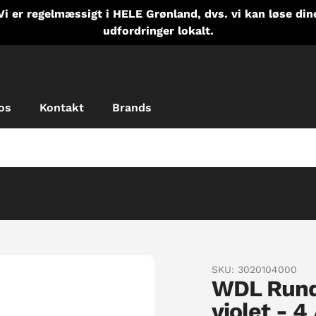
Vi er regelmæssigt i HELE Grønland, dvs. vi kan løse din
udfordringer lokalt.
os
Kontakt
Brands
SKU:
3020104000
WDL Rund
violet - 4