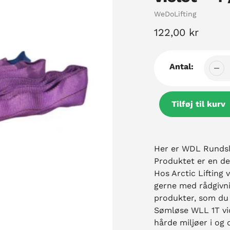
Sælger
WeDoLifting
Normal
122,00 kr
pris
Antal:
Tilføj til kurv
Tilføjelse
af
Her er WDL Rundsli
produkt
Produktet er en de
til
Hos Arctic Lifting v
din
gerne med rådgivni
kurv
produkter, som du
Sømløse WLL 1T viol
hårde miljøer i og