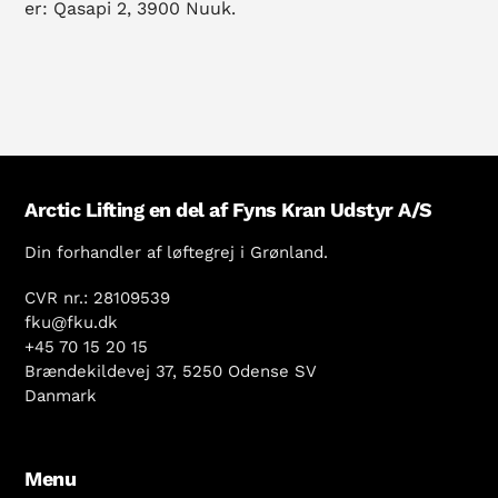
er: Qasapi 2, 3900 Nuuk.
Arctic Lifting en del af Fyns Kran Udstyr A/S
Din forhandler af løftegrej i Grønland.
CVR nr.: 28109539
fku@fku.dk
+45 70 15 20 15
Brændekildevej 37, 5250 Odense SV
Danmark
Menu