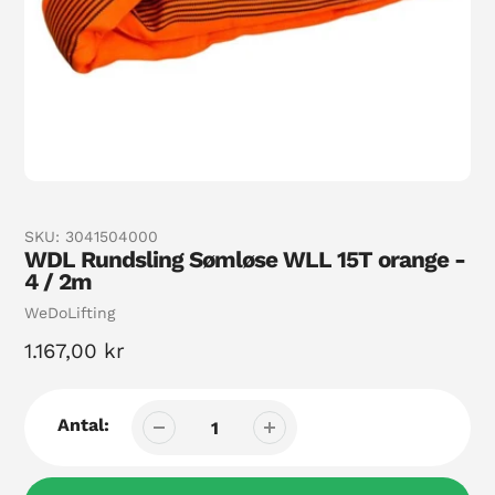
SKU:
3041504000
WDL Rundsling Sømløse WLL 15T orange -
4 / 2m
Sælger
WeDoLifting
Normal
1.167,00 kr
pris
Antal: