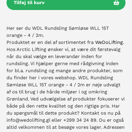
Tilføj til kurv
Tilføjelse
af
Her ser du WDL Rundsling Sømløse WLL 15T
produkt
orange - 4 / 2m.
til
Produktet er en del af sortimentet fra
WeDoLifting
.
din
Hos Arctic Lifting ønsker vi, at være dit førstevalg
kurv
når du skal vælge en leverandør inden for
rundsling. Vi hjælper gerne med rådgivning inden
for bl.a. rundsling og mange andre produkter, som
du finder her i vores webshop. WDL Rundsling
Sømløse WLL 15T orange - 4 / 2m er nøje udvalgt
af os til brug i de hårde miljøer i og omkring
Grønland. Ved udvælgelse af produkter fokuserer vi
både på den rette kvalitet og den rigtige pris. Har
du spørgsmål til dette produkt? Kontakt os nu på
info@wedolifting.gl eller +299 34 24 89. Du er også
altid velkommen til at besøge vores lager. Adressen