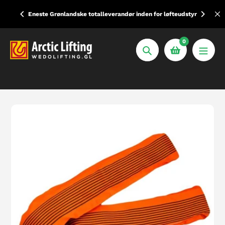
Spring
se dine
Eneste Grønlandske totalleverandør inden for løfteudstyr
til
indhold
0
Søg