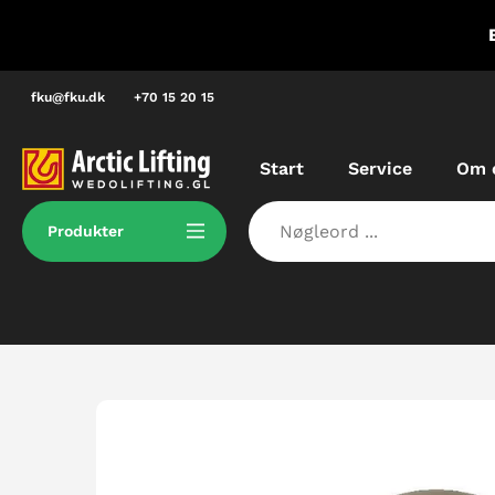
Spring
E Grønland, dvs. vi kan løse dine
til
dringer lokalt.
indhold
fku@fku.dk
+70 15 20 15
Start
Service
Om 
Produkter