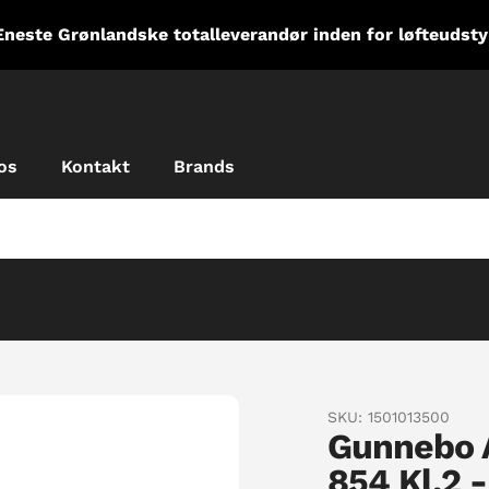
Eneste Grønlandske totalleverandør inden for løfteudsty
os
Kontakt
Brands
SKU:
1501013500
Gunnebo A
854 Kl.2 -