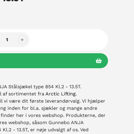
A Stålsjækel type 854 Kl.2 - 13.5T.
l af sortimentet fra
Arctic Lifting
.
il vi være dit første leverandørvalg. Vi hjælper
ng inden for bl.a. sjækler og mange andre
finder her i vores webshop. Produkterne, der
 vores webshop, såsom Gunnebo ANJA
Kl.2 - 13.5T, er nøje udvalgt af os. Ved