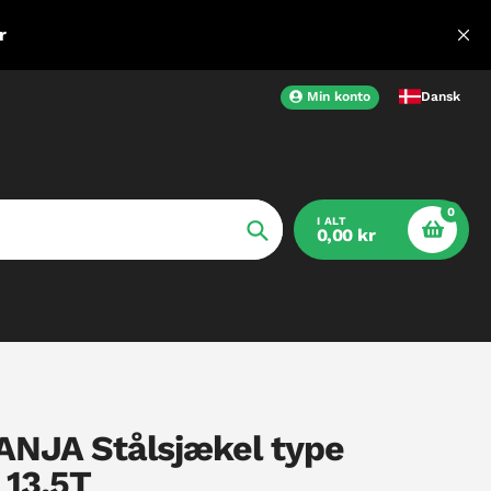
r
Min konto
Dansk
0
I ALT
0,00 kr
Søg
NJA Stålsjækel type
 13.5T