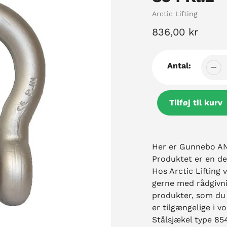
Sælger
Arctic Lifting
Normal
836,00 kr
pris
Antal:
Tilføj til kurv
Tilføjelse
af
Her er Gunnebo ANJ
produkt
Produktet er en de
til
Hos Arctic Lifting v
din
gerne med rådgivni
kurv
produkter, som du 
er tilgængelige i
Stålsjækel type 854 