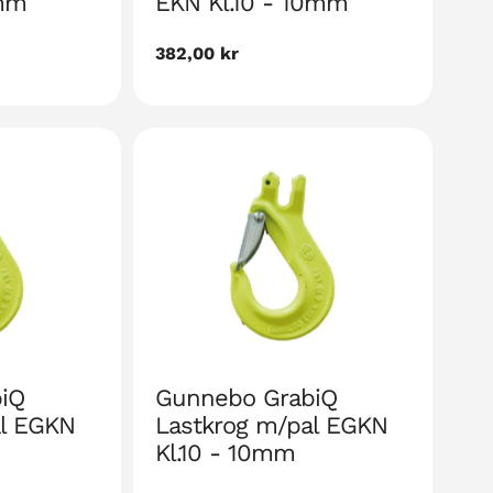
8mm
EKN Kl.10 - 10mm
Nalinginnaasumik
382,00 kr
akia
iQ
Gunnebo GrabiQ
al EGKN
Lastkrog m/pal EGKN
Kl.10 - 10mm