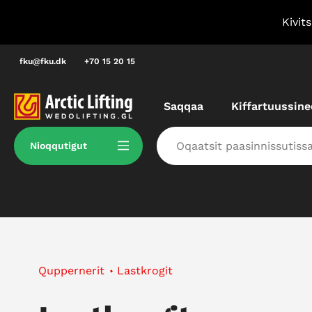
Imarisaanukarit
t, tassa imaappoq najukkani pisariaqartitatit
Kivit
ussinnaavagut.
fku@fku.dk
+70 15 20 15
Saqqaa
Kiffartuussine
Nioqqutigut
Quppernerit
Lastkrogit
Nioqqutissat