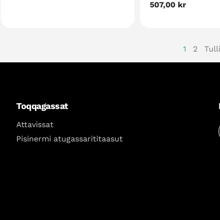
akia
Nalinginnaasumik
507,00 kr
akia
1
2
Tull
page
Toqqagassat
Attavissat
Pisinermi atugassarititaasut