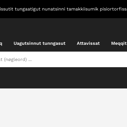
sissutit tungaatigut nunatsinni tamakkiisumik pisiortorfis
q
Uagutsinnut tunngasut
Attavissat
Meqqit