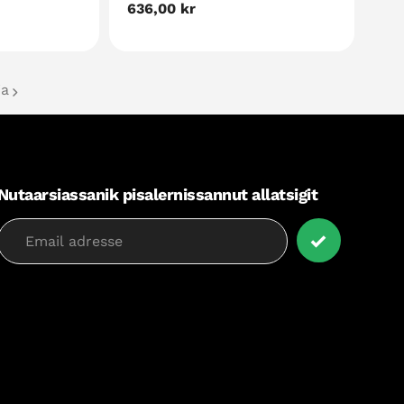
Nalinginnaasumik
636,00 kr
akia
ia
Nutaarsiassanik pisalernissannut allatsigit