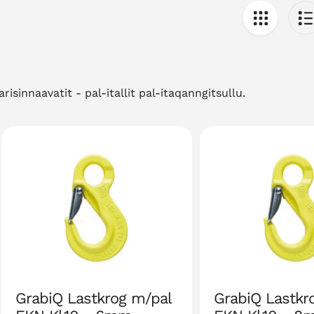
sinnaavatit - pal-itallit pal-itaqanngitsullu.
GrabiQ Lastkrog m/pal
GrabiQ Lastkr