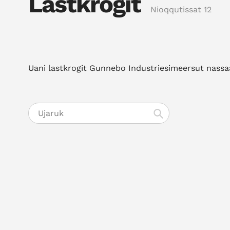
Lastkrogit
Nioqqutissat 12
ataatsimoortut:
Uani lastkrogit Gunnebo Industriesimeersut nassaari
Ujaruk