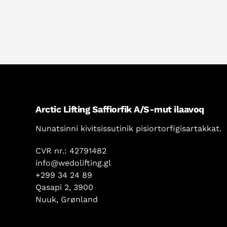
Arctic Lifting Saffiorfik A/S-mut ilaavoq
Nunatsinni kivitsissutinik pisiortorfigisartakkat.
CVR nr.: 42791482
info@wedolifting.gl
+299 34 24 89
Qasapi 2, 3900
Nuuk, Grønland