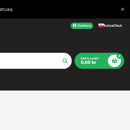
satuaq
Kontora
kalaallisut
0
KATILLUGIT
0,00 kr
Ujaruk