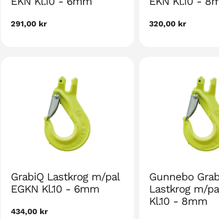
EKN Kl.10 - 6mm
EKN Kl.10 - 
Nalinginnaasumik
291,00 kr
Nalinginnaasumik
320,00 kr
akia
akia
GrabiQ Lastkrog m/pal
Gunnebo Grab
EGKN Kl.10 - 6mm
Lastkrog m/p
Kl.10 - 8mm
Nalinginnaasumik
434,00 kr